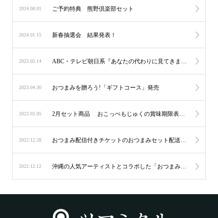
ご予約特典 熊野倶楽部セット
2024.08.01
新春抽選会 結果発表！
2024.01.15
ABC・テレビ朝日系『あなたの代わりに見てきます！リア突WEST』で取り上げられました。
2023.05.14
おつまみを贈ろう!「ギフトコース」発売
2023.04.30
2月セット商品 おこっぺもじゅくの賞味期限表示について
2023.02.05
おつまみ配信付きチケットのおつまみセット配送について
2022.12.28
沖縄の人気アーティストとコラボした「おつまみ付き配信チケット」を発売！
2022.12.12