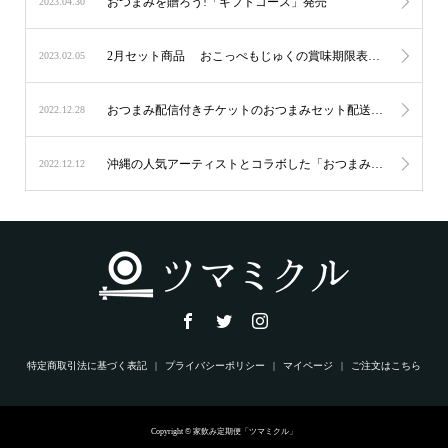
おつまみを贈ろう!「ギフトコース」発売
2023.04.30
2月セット商品 おこっぺもじゅくの賞味期限表示について
2023.02.05
おつまみ配信付きチケットのおつまみセット配送について
2022.12.28
沖縄の人気アーティストとコラボした「おつまみ付き配信チケット」を発売！
2022.12.12
特定商取引法に基づく表記
プライバシーポリシー
マイページ
ご注文はこちら
Copyright © 家飲み定期便「ツマミクル」